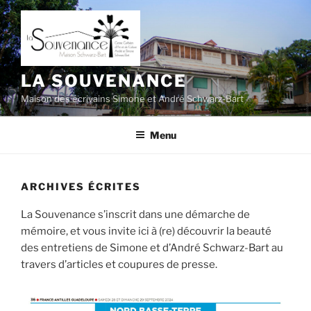
Aller
au
contenu
principal
LA SOUVENANCE
Maison des écrivains Simone et André Schwarz-Bart
Menu
ARCHIVES ÉCRITES
La Souvenance s’inscrit dans une démarche de
mémoire, et vous invite ici à (re) découvrir la beauté
des entretiens de Simone et d’André Schwarz-Bart au
travers d’articles et coupures de presse.