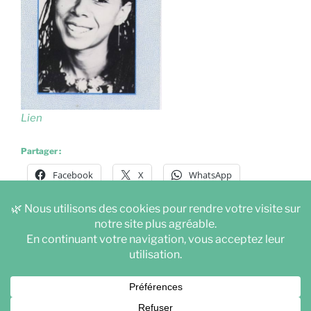
Lien
Partager :
Facebook
X
WhatsApp
E-mail
LinkedIn
Instagram
Facebook
YouTube
Adhésion
Mentions
légales