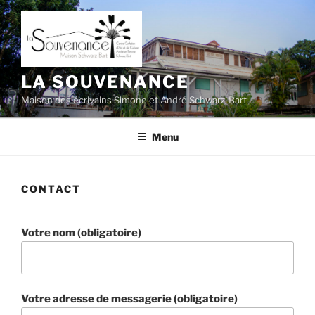
Aller
au
contenu
principal
LA SOUVENANCE
Maison des écrivains Simone et André Schwarz-Bart
Menu
CONTACT
Votre nom (obligatoire)
Votre adresse de messagerie (obligatoire)