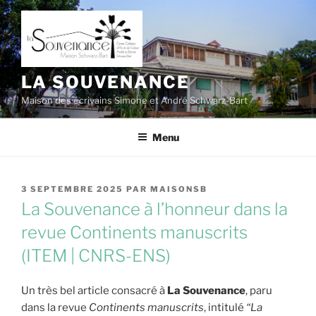
Aller
au
contenu
principal
LA SOUVENANCE
Maison des écrivains Simone et André Schwarz-Bart
Menu
PUBLIÉ
3 SEPTEMBRE 2025
PAR
MAISONSB
LE
La Souvenance à l’honneur dans la
revue Continents manuscrits
(ITEM | CNRS-ENS)
Un très bel article consacré à
La Souvenance
, paru
dans la revue
Continents manuscrits
, intitulé
“La